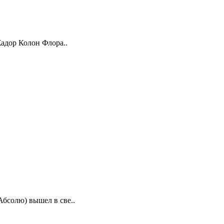
 Жадор Колон Флора..
Абсолю) вышел в све..