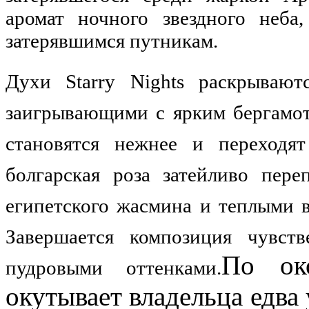
аромат ночного звездного неба
затерявшимся путникам.
Духи Starry Nights раскрываю
заигрывающими с ярким бергамот
становятся нежнее и переходя
болгарская роза затейливо пере
египетского жасмина и теплыми 
Завершается композиция чувс
По ок
пудровыми оттенками.
окутывает владельца едв