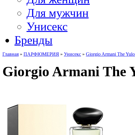
Для мужчин
Унисекс
Бренды
Главная
»
ПАРФЮМЕРИЯ
»
Унисекс
»
Giorgio Armani The Yul
Giorgio Armani The Y