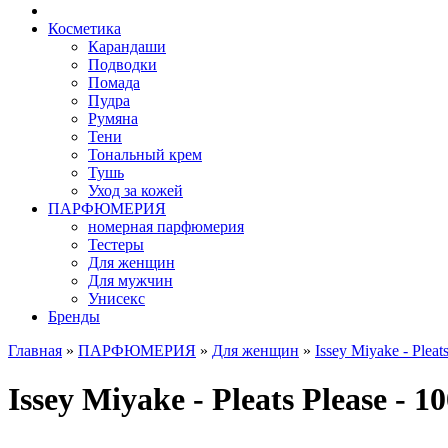
Косметика
Карандаши
Подводки
Помада
Пудра
Румяна
Тени
Тональный крем
Тушь
Уход за кожей
ПАРФЮМЕРИЯ
номерная парфюмерия
Тестеры
Для женщин
Для мужчин
Унисекс
Бренды
Главная
»
ПАРФЮМЕРИЯ
»
Для женщин
»
Issey Miyake - Pleat
Issey Miyake - Pleats Please - 10