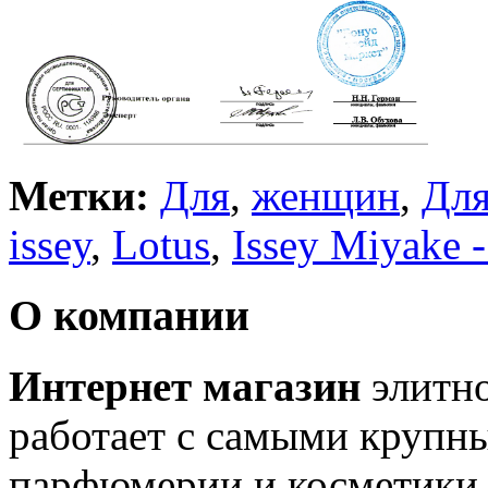
Метки:
Для
,
женщин
,
Дл
issey
,
Lotus
,
Issey Miyake -
О компании
Интернет магазин
элитн
работает с самыми крупн
парфюмерии и косметики 