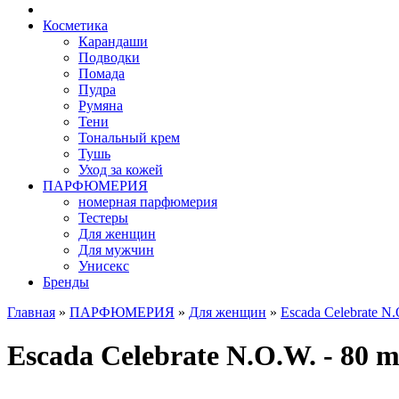
Косметика
Карандаши
Подводки
Помада
Пудра
Румяна
Тени
Тональный крем
Тушь
Уход за кожей
ПАРФЮМЕРИЯ
номерная парфюмерия
Тестеры
Для женщин
Для мужчин
Унисекс
Бренды
Главная
»
ПАРФЮМЕРИЯ
»
Для женщин
»
Escada Celebrate N
Escada Celebrate N.O.W. - 80 m