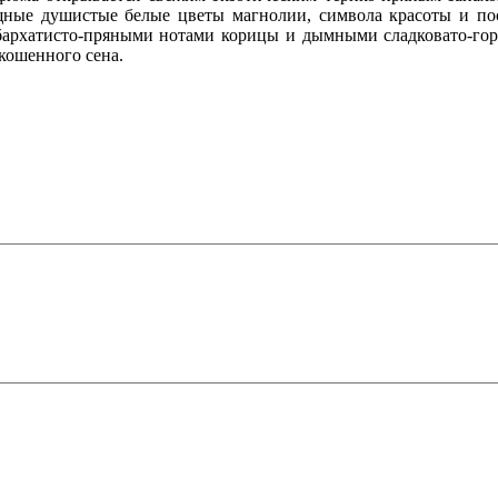
щные душистые белые цветы магнолии, символа красоты и пос
бархатисто-пряными нотами корицы и дымными сладковато-гор
кошенного сена.