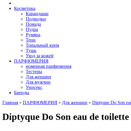
Косметика
Карандаши
Подводки
Помада
Пудра
Румяна
Тени
Тональный крем
Тушь
Уход за кожей
ПАРФЮМЕРИЯ
номерная парфюмерия
Тестеры
Для женщин
Для мужчин
Унисекс
Бренды
Главная
»
ПАРФЮМЕРИЯ
»
Для женщин
»
Diptyque Do Son eau 
Diptyque Do Son eau de toilette 