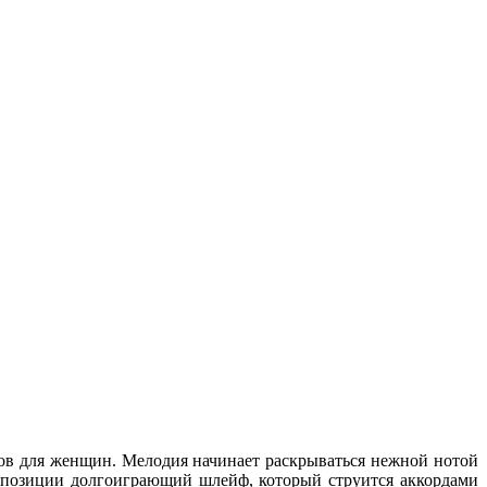
юмов для женщин. Мелодия начинает раскрываться нежной нотой
омпозиции долгоиграющий шлейф, который струится аккордами