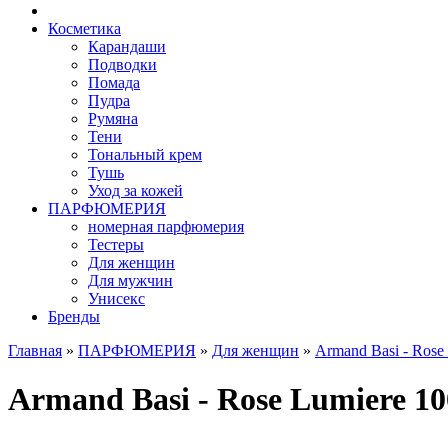
Косметика
Карандаши
Подводки
Помада
Пудра
Румяна
Тени
Тональный крем
Тушь
Уход за кожей
ПАРФЮМЕРИЯ
номерная парфюмерия
Тестеры
Для женщин
Для мужчин
Унисекс
Бренды
Главная
»
ПАРФЮМЕРИЯ
»
Для женщин
»
Armand Basi - Rose
Armand Basi - Rose Lumiere 10