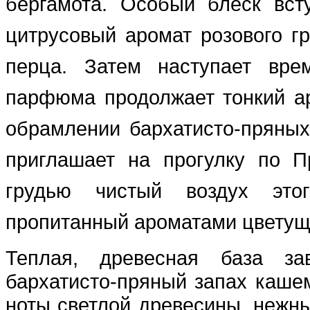
бергамота. Особый блеск вст
цитрусовый аромат розового г
перца. Затем наступает вре
парфюма продолжает тонкий а
обрамлении бархатисто-пряных
приглашает на прогулку по П
грудью чистый воздух этог
пропитанный ароматами цветущ
Теплая, древесная база за
бархатисто-пряный запах каше
ноты светлой древесины, нежны